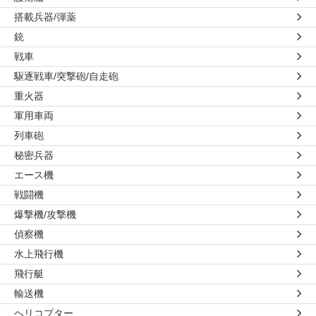
搭載兵器/弾薬
銃
戦車
駆逐戦車/突撃砲/自走砲
重火器
軍用車両
列車砲
秘密兵器
エース機
戦闘機
爆撃機/攻撃機
偵察機
水上飛行機
飛行艇
輸送機
ヘリコプター