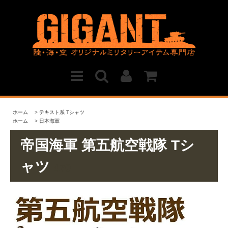
ホーム
>
テキスト系 Tシャツ
ホーム
>
日本海軍
帝国海軍 第五航空戦隊 Tシ
ャツ
470