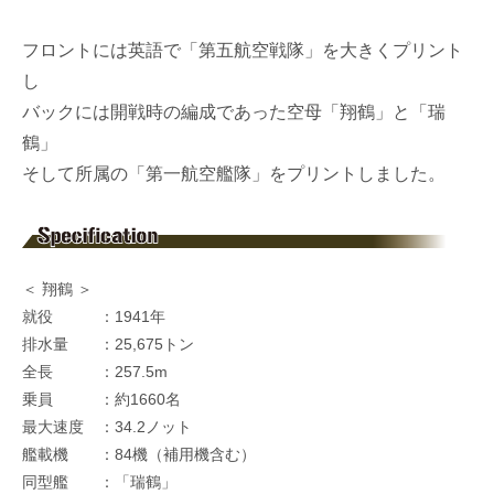
フロントには英語で「第五航空戦隊」を大きくプリント
し
バックには開戦時の編成であった空母「翔鶴」と「瑞
鶴」
そして所属の「第一航空艦隊」をプリントしました。
＜ 翔鶴 ＞
就役 ：1941年
排水量 ：25,675トン
全長 ：257.5m
乗員 ：約1660名
最大速度 ：34.2ノット
艦載機 ：84機（補用機含む）
同型艦 ：「瑞鶴」