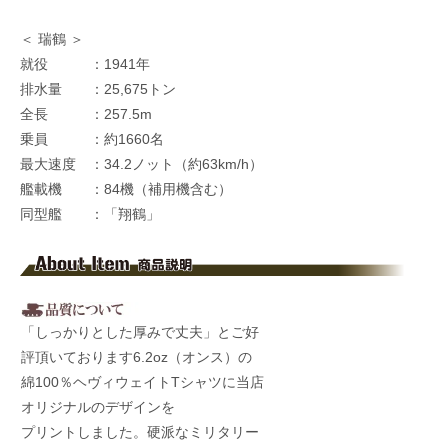
＜ 瑞鶴 ＞
就役 ：1941年
排水量 ：25,675トン
全長 ：257.5m
乗員 ：約1660名
最大速度 ：34.2ノット（約63km/h）
艦載機 ：84機（補用機含む）
同型艦 ：「翔鶴」
「しっかりとした厚みで丈夫」とご好
評頂いております6.2oz（オンス）の
綿100％ヘヴィウェイトTシャツに当店
オリジナルのデザインを
プリントしました。硬派なミリタリー