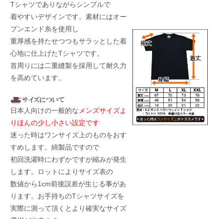
Tシャツでありながらシンプルで
着やすいデザインです。素材にはオー
プンエンド糸を使用し
重厚感を持たせつつもサラッとした着
心地に仕上げたTシャツです。
首周りには二重縫製を採用して耐久力
を高めています。
日本人向けの一般的な
メンズサイズよ
りほんの少し小さい設定です
迷った時はワンサイズ上のものをおす
すめします。綿製品ですので
初回洗濯時にわずかですが縮みが発生
します。ロットによりサイズ表の
数値から1cm前後誤差が生じる事があ
ります。お手持ちのTシャツサイズを
実際に測って頂くとより確実なサイズ