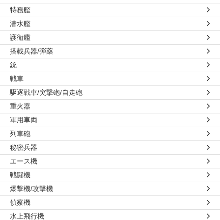
特務艦
潜水艦
護衛艦
搭載兵器/弾薬
銃
戦車
駆逐戦車/突撃砲/自走砲
重火器
軍用車両
列車砲
秘密兵器
エース機
戦闘機
爆撃機/攻撃機
偵察機
水上飛行機