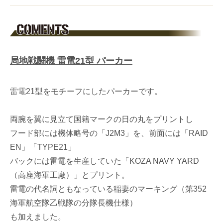
局地戦闘機 雷電21型 パーカー
雷電21型をモチーフにしたパーカーです。
両腕を翼に見立て国籍マークの日の丸をプリントし
フード部には機体略号の「J2M3」を、前面には「RAID
EN」「TYPE21」
バックには雷電を生産していた「KOZA NAVY YARD
（高座海軍工廠）」とプリント。
雷電の代名詞ともなっている稲妻のマーキング（第352
海軍航空隊乙戦隊の分隊長機仕様）
も加えました。