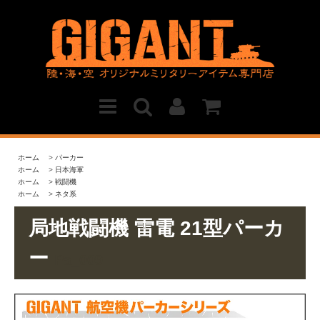
ホーム
>
パーカー
ホーム
>
日本海軍
ホーム
>
戦闘機
ホーム
>
ネタ系
局地戦闘機 雷電 21型パーカ
ー
Pa_009