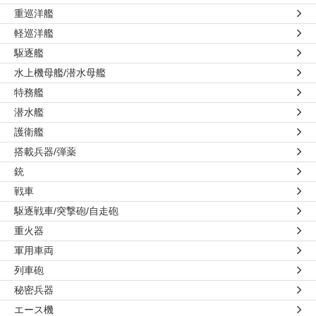
重巡洋艦
軽巡洋艦
駆逐艦
水上機母艦/潜水母艦
特務艦
潜水艦
護衛艦
搭載兵器/弾薬
銃
戦車
駆逐戦車/突撃砲/自走砲
重火器
軍用車両
列車砲
秘密兵器
エース機