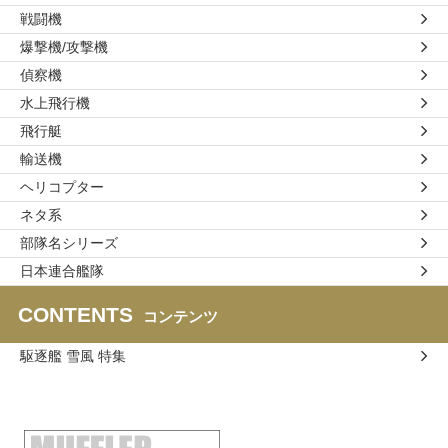
戦闘機
爆撃機/攻撃機
偵察機
水上飛行機
飛行艇
輸送機
ヘリコプター
ネタ系
部隊名シリーズ
日本連合艦隊
CONTENTS
コンテンツ
駆逐艦 雪風 特集