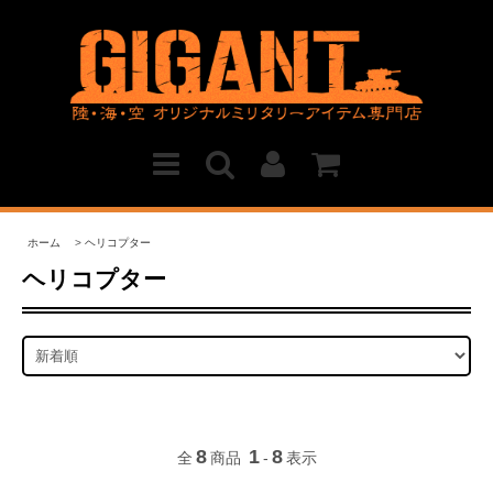
ホーム
>
ヘリコプター
ヘリコプター
8
1
8
全
商品
-
表示