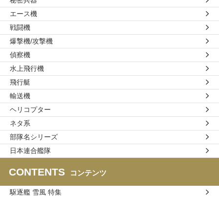
エース機
戦闘機
爆撃機/攻撃機
偵察機
水上飛行機
飛行艇
輸送機
ヘリコプター
ネタ系
部隊名シリーズ
日本連合艦隊
CONTENTS
コンテンツ
駆逐艦 雪風 特集