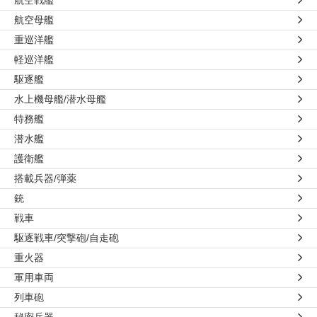
航空母艦
重巡洋艦
軽巡洋艦
駆逐艦
水上機母艦/潜水母艦
特務艦
潜水艦
護衛艦
搭載兵器/弾薬
銃
戦車
駆逐戦車/突撃砲/自走砲
重火器
軍用車両
列車砲
秘密兵器