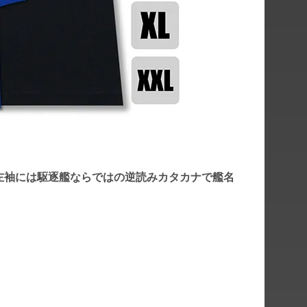
左袖には駆逐艦ならではの逆読みカタカナで艦名