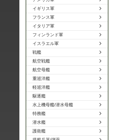
イギリス軍
フランス軍
イタリア軍
フィンランド軍
イスラエル軍
戦艦
航空戦艦
航空母艦
重巡洋艦
軽巡洋艦
駆逐艦
水上機母艦/潜水母艦
特務艦
潜水艦
護衛艦
搭載兵器/弾薬