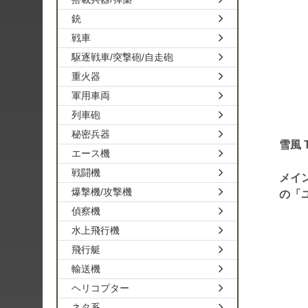
銃
戦車
駆逐戦車/突撃砲/自走砲
重火器
軍用車両
列車砲
秘密兵器
雪風 
エース機
戦闘機
メイ
爆撃機/攻撃機
の「
偵察機
水上飛行機
飛行艇
輸送機
ヘリコプター
ネタ系