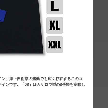
イン」海上自衛隊の艦艇でも広く存在するこのコ
インです。「08」はカゲロウ型の8番艦を意味し