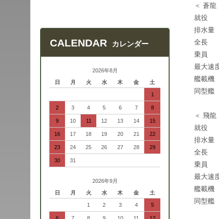
＜ 蒼龍
就役 
排水量 
CALENDAR
全長 
カレンダー
乗員 
最大速度
2026年8月
艦載機
日
月
火
水
木
金
土
同型艦
1
2
3
4
5
6
7
8
＜ 飛龍
9
10
11
12
13
14
15
就役 
16
17
18
19
20
21
22
排水量 
23
24
25
26
27
28
29
全長 
30
31
乗員 
最大速度
2026年9月
艦載機
日
月
火
水
木
金
土
同型艦
1
2
3
4
5
6
7
8
9
10
11
12