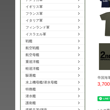
イギリス軍
フランス軍
イタリア軍
フィンランド軍
イスラエル軍
戦艦
航空戦艦
航空母艦
重巡洋艦
軽巡洋艦
駆逐艦
帝国海軍
水上機母艦/潜水母艦
3,70
特務艦
潜水艦
護衛艦
搭載兵器/弾薬