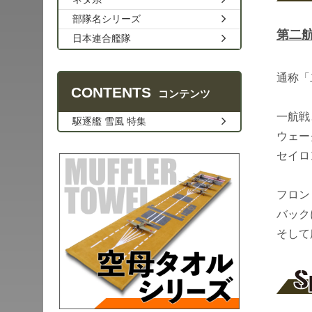
部隊名シリーズ
第二航
日本連合艦隊
通称「
CONTENTS
コンテンツ
一航戦
駆逐艦 雪風 特集
ウェー
セイロ
フロン
バック
そして