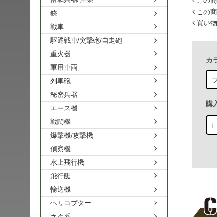
この商
この商
銃
買い物
戦車
駆逐戦車/突撃砲/自走砲
重火器
カ
軍用車両
列車砲
秘密兵器
購
エース機
戦闘機
爆撃機/攻撃機
偵察機
水上飛行機
飛行艇
輸送機
ヘリコプター
ネタ系