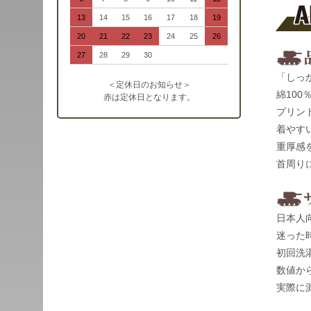
13
14
15
16
17
18
19
20
21
22
23
24
25
26
27
28
29
30
「しっ
＜定休日のお知らせ＞
綿10
赤は定休日となります。
プリン
着やす
重厚感
首周り
日本人
迷った
初回洗
数値か
実際に