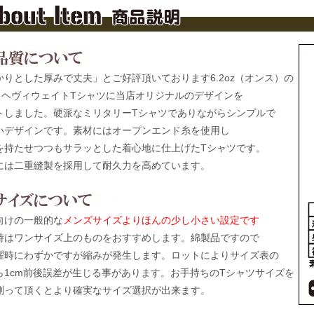
かりとした厚みで丈夫」とご好評頂いております6.2oz（オンス）の
0％ヘヴィウェイトTシャツに当店オリジナルのデザインを
トしました。硬派なミリタリーTシャツでありながらシンプルで
いデザインです。素材にはオープンエンド糸を使用し
を持たせつつもサラッとした着心地に仕上げたTシャツです。
には二重縫製を採用して耐久力を高めています。
向けの一般的な
メンズサイズよりほんの少し小さい設定です
時はワンサイズ上のものをおすすめします。綿製品ですので
濯時にわずかですが縮みが発生します。ロットによりサイズ表の
ら1cm前後誤差が生じる事があります。お手持ちのTシャツサイズを
測って頂くとより確実なサイズ選択が出来ます。