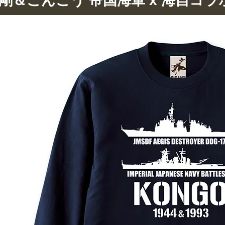
剛＆こんごう 帝国海軍 x 海自コラ