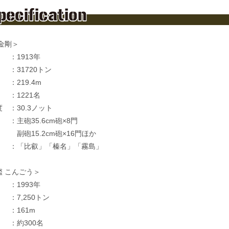
金剛＞
：1913年
：31720トン
：219.4m
：1221名
 ：30.3ノット
主砲35.6cm砲×8門
5.2cm砲×16門ほか
 ：「比叡」「榛名」「霧島」
艦 こんごう＞
：1993年
：7,250トン
：161m
：約300名