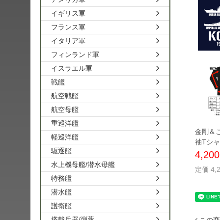
イギリス軍
フランス軍
イタリア軍
フィンランド軍
イスラエル軍
戦艦
航空戦艦
航空母艦
重巡洋艦
金剛＆こ
軽巡洋艦
袖Tシ
駆逐艦
4,20
水上機母艦/潜水母艦
定価 4,
特務艦
潜水艦
護衛艦
搭載兵器/弾薬