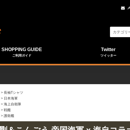
SHOPPING GUIDE
Twitter
ご利用ガイド
ツイッター
>
長袖Tシャツ
>
日本海軍
>
海上自衛隊
>
戦艦
>
護衛艦