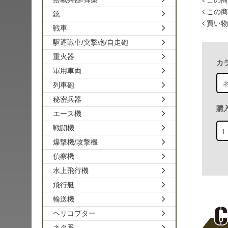
この商
この商
銃
買い物
戦車
駆逐戦車/突撃砲/自走砲
重火器
カ
軍用車両
列車砲
秘密兵器
購
エース機
戦闘機
爆撃機/攻撃機
偵察機
水上飛行機
飛行艇
輸送機
ヘリコプター
ネタ系