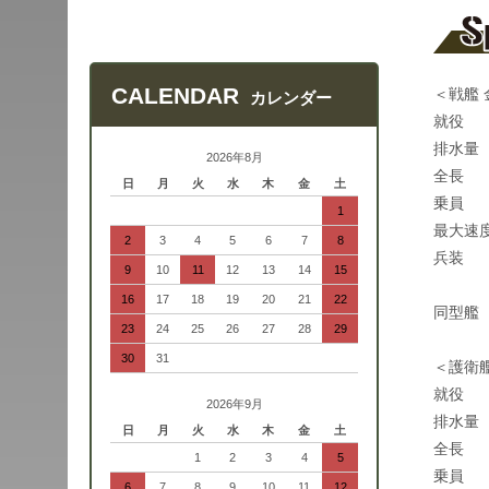
CALENDAR
＜戦艦 
カレンダー
就役 
排水量 
2026年8月
全長 
日
月
火
水
木
金
土
乗員 
1
最大速度
2
3
4
5
6
7
8
兵装 ：
9
10
11
12
13
14
15
副砲1
16
17
18
19
20
21
22
同型艦
23
24
25
26
27
28
29
30
31
＜護衛
就役 
2026年9月
排水量 
日
月
火
水
木
金
土
全長 
1
2
3
4
5
乗員 
6
7
8
9
10
11
12