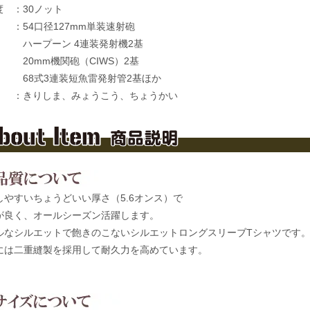
度 ：30ノット
：54口径127mm単装速射砲
プーン 4連装発射機2基
m機関砲（CIWS）2基
式3連装短魚雷発射管2基ほか
 ：きりしま、みょうこう、ちょうかい
しやすいちょうどいい厚さ（5.6オンス）で
が良く、オールシーズン活躍します。
ルなシルエットで飽きのこないシルエットロングスリーブTシャツです
には二重縫製を採用して耐久力を高めています。