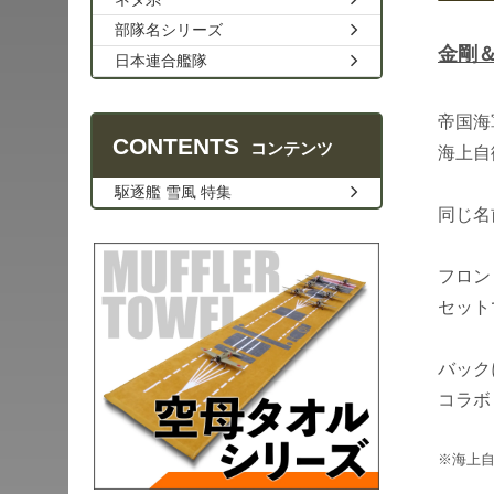
部隊名シリーズ
金剛＆
日本連合艦隊
帝国海
CONTENTS
コンテンツ
海上自
駆逐艦 雪風 特集
同じ名
フロン
セット
バック
コラボ
※海上