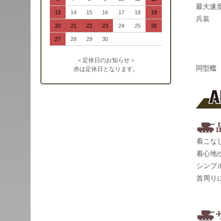
最大速
13
14
15
16
17
18
19
兵装 
20
21
22
23
24
25
26
ハー
27
28
29
30
20m
68
＜定休日のお知らせ＞
同型艦
赤は定休日となります。
着こな
着心地
シンプ
首周り