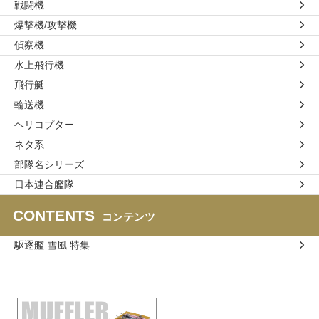
戦闘機
爆撃機/攻撃機
偵察機
水上飛行機
飛行艇
輸送機
ヘリコプター
ネタ系
部隊名シリーズ
日本連合艦隊
CONTENTS
コンテンツ
駆逐艦 雪風 特集