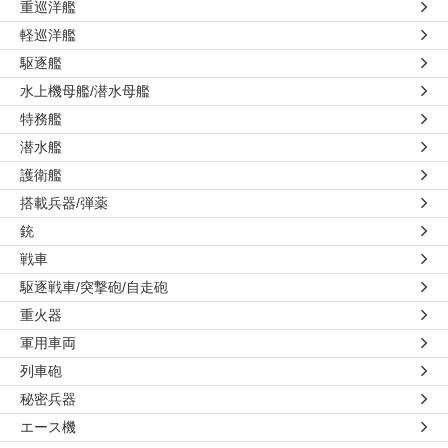
重巡洋艦
軽巡洋艦
駆逐艦
水上機母艦/潜水母艦
特務艦
潜水艦
護衛艦
搭載兵器/弾薬
銃
戦車
駆逐戦車/突撃砲/自走砲
重火器
軍用車両
列車砲
秘密兵器
エース機