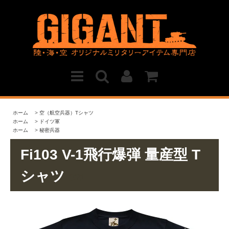
ホーム
>
空（航空兵器）Tシャツ
ホーム
>
ドイツ軍
ホーム
>
秘密兵器
Fi103 V-1飛行爆弾 量産型 T
シャツ
321