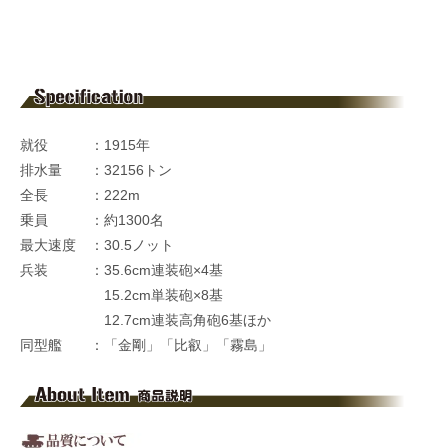
就役 ：1915年
排水量 ：32156トン
全長 ：222m
乗員 ：約1300名
最大速度 ：30.5ノット
兵装 ：35.6cm連装砲×4基
15.2cm単装砲×8基
12.7cm連装高角砲6基ほか
同型艦 ：「金剛」「比叡」「霧島」