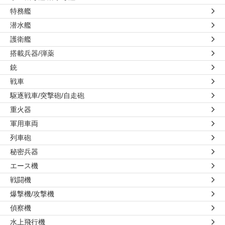
特務艦
潜水艦
護衛艦
搭載兵器/弾薬
銃
戦車
駆逐戦車/突撃砲/自走砲
重火器
軍用車両
列車砲
秘密兵器
エース機
戦闘機
爆撃機/攻撃機
偵察機
水上飛行機