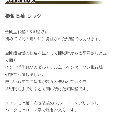
榛名 長袖Tシャツ
金剛型戦艦の3番艦です。
初めて民間の造船所に発注された戦艦でもあります。
金剛級自慢の快速を生かして開戦時から太平洋狭しと走
り回り
インド洋作戦やガダルカナル島（ヘンダーソン飛行場）
砲撃で活躍しました。
厳しい戦局で同型艦が次々と失われて行く中
終戦間近までしぶとく闘い続けた武勲艦です。
メインには第二次改装後のシルエットをプリントし
バックにはローマ字で艦名が入ります。