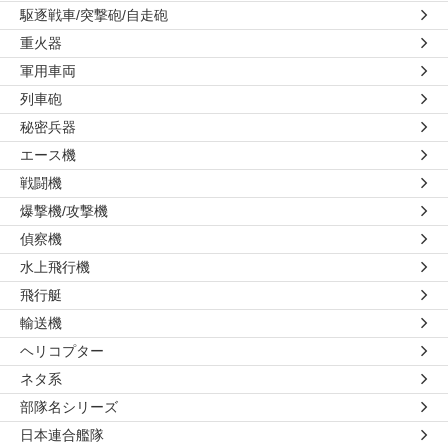
駆逐戦車/突撃砲/自走砲
重火器
軍用車両
列車砲
秘密兵器
エース機
戦闘機
爆撃機/攻撃機
偵察機
水上飛行機
飛行艇
輸送機
ヘリコプター
ネタ系
部隊名シリーズ
日本連合艦隊