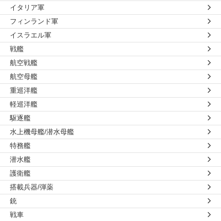
イタリア軍
フィンランド軍
イスラエル軍
戦艦
航空戦艦
航空母艦
重巡洋艦
軽巡洋艦
駆逐艦
水上機母艦/潜水母艦
特務艦
潜水艦
護衛艦
搭載兵器/弾薬
銃
戦車